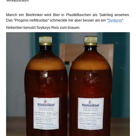
Verkaufsraum
Manch ein Biertrinker wird Bier in Plastikflaschen als Sakrileg ansehen.
Das "Proginis nefiltruotas" schmeckte mir aber besser als ein "
Svyturys
".
Nebenbei benutzt Svyturys Reis zum brauen.